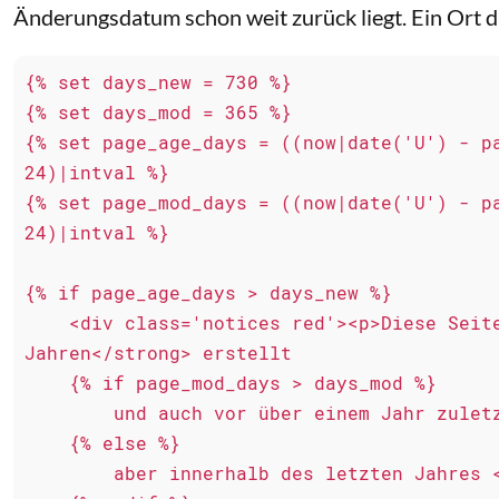
Änderungsdatum schon weit zurück liegt. Ein Ort 
{% set days_new = 730 %}

{% set days_mod = 365 %}

{% set page_age_days = ((now|date('U') - pa
24)|intval %}

{% set page_mod_days = ((now|date('U') - pa
24)|intval %}

{% if page_age_days > days_new %}

    <div class='notices red'><p>Diese Seite wurde vor <strong>mehr als 2 
Jahren</strong> erstellt

    {% if page_mod_days > days_mod %}

        und auch vor über einem Jahr zuletzt bearbeitet.

    {% else %}

        aber innerhalb des letzten Jahres <strong>bearbeitet</strong>.
