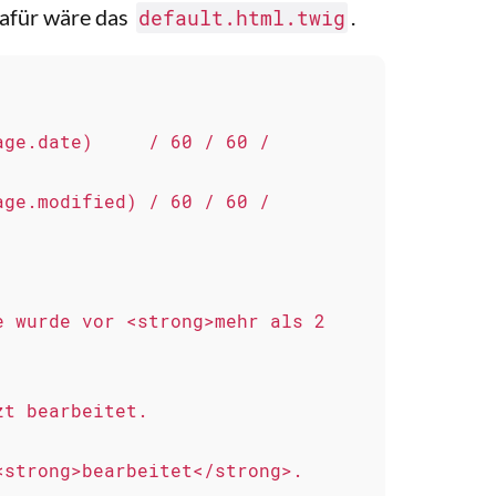
dafür wäre das
.
default.html.twig
ge.date)     / 60 / 60 / 
ge.modified) / 60 / 60 / 