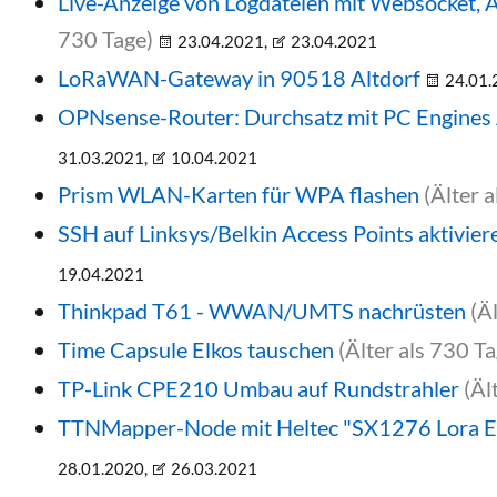
Live-Anzeige von Logdateien mit Websocket, 
730 Tage)
23.04.2021,
23.04.2021
LoRaWAN-Gateway in 90518 Altdorf
24.01.
OPNsense-Router: Durchsatz mit PC Engine
31.03.2021,
10.04.2021
Prism WLAN-Karten für WPA flashen
(Älter 
SSH auf Linksys/Belkin Access Points aktivier
19.04.2021
Thinkpad T61 - WWAN/UMTS nachrüsten
(Ä
Time Capsule Elkos tauschen
(Älter als 730 Ta
TP-Link CPE210 Umbau auf Rundstrahler
(Äl
TTNMapper-Node mit Heltec "SX1276 Lora 
28.01.2020,
26.03.2021