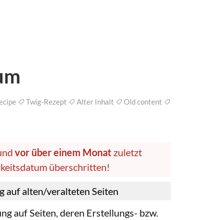
tum
ecipe
Twig-Rezept
Alter Inhalt
Old content
 und
vor über einem Monat
zuletzt
arkeitsdatum überschritten!
 auf alten/veralteten Seiten
g auf Seiten, deren Erstellungs- bzw.