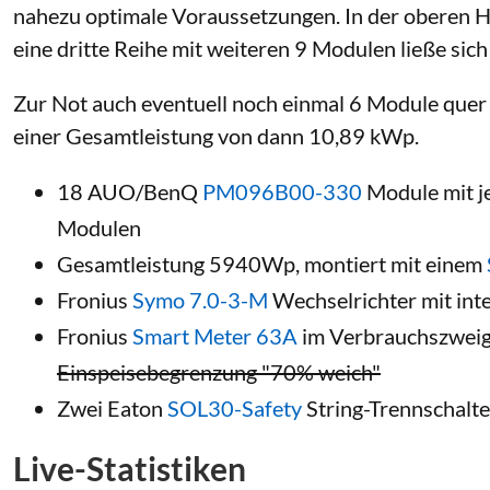
nahezu optimale Voraussetzungen. In der oberen Hä
eine dritte Reihe mit weiteren 9 Modulen ließe sic
Zur Not auch eventuell noch einmal 6 Module quer
einer Gesamtleistung von dann 10,89 kWp.
18 AUO/BenQ
PM096B00-330
Module mit je
Modulen
Gesamtleistung 5940Wp, montiert mit einem
Fronius
Symo 7.0-3-M
Wechselrichter mit int
Fronius
Smart Meter 63A
im Verbrauchszwei
Einspeisebegrenzung "70% weich"
Zwei Eaton
SOL30-Safety
String-Trennschalt
Live-Statistiken